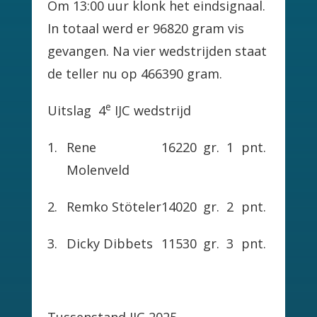
Om 13:00 uur klonk het eindsignaal.
In totaal werd er 96820 gram vis
gevangen. Na vier wedstrijden staat
de teller nu op 466390 gram.
e
Uitslag 4
IJC wedstrijd
1.
Rene
16220
gr.
1
pnt.
Molenveld
2.
Remko Stöteler
14020
gr.
2
pnt.
3.
Dicky Dibbets
11530
gr.
3
pnt.
Tussenstand IJC 2025